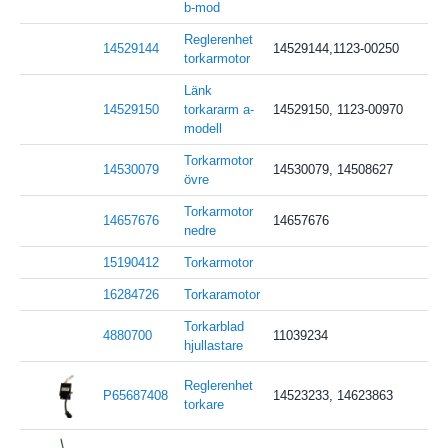
b-mod
Reglerenhet
14529144
14529144,1123-00250
torkarmotor
Länk
14529150
torkararm a-
14529150, 1123-00970
modell
Torkarmotor
14530079
14530079, 14508627
övre
Torkarmotor
14657676
14657676
nedre
15190412
Torkarmotor
16284726
Torkaramotor
Torkarblad
4880700
11039234
hjullastare
Reglerenhet
P65687408
14523233, 14623863
torkare