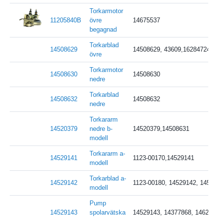
Torkarmotor
11205840B
övre
14675537
begagnad
Torkarblad
14508629
14508629, 43609,16284724, 
övre
Torkarmotor
14508630
14508630
nedre
Torkarblad
14508632
14508632
nedre
Torkararm
14520379
nedre b-
14520379,14508631
modell
Torkararm a-
14529141
1123-00170,14529141
modell
Torkarblad a-
14529142
1123-00180, 14529142, 14529
modell
Pump
14529143
spolarvätska
14529143, 14377868, 146292