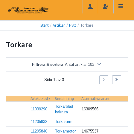
Start
/
Artiklar
/
Hytt
/
Torkare
Torkare
Filtrera & sortera
Antal artiklar 103
Sida 1 av 3
Artikelkod
Benämning
Alternativa artnr
Torkarblad
11039290
16309566
bakruta
11205832
Torkararm
11205840
Torkarmotor
14675537