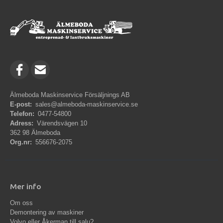
Älmeboda Maskinservice Försäljnings AB
E-post:
sales@almeboda-maskinservice.se
Telefon:
0477-54800
Adress:
Värendsvägen 10
362 98 Älmeboda
Org.nr:
556676-2075
Mer info
Om oss
Demontering av maskiner
Volvo eller Åkerman till salu?