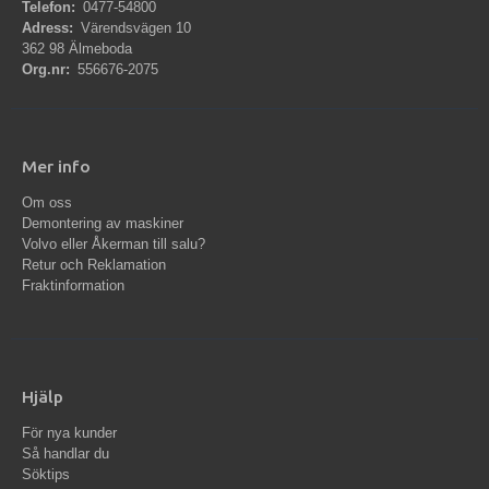
Telefon:
0477-54800
Adress:
Värendsvägen 10
362 98 Älmeboda
Org.nr:
556676-2075
Mer info
Om oss
Demontering av maskiner
Volvo eller Åkerman till salu?
Retur och Reklamation
Fraktinformation
Hjälp
För nya kunder
Så handlar du
Söktips