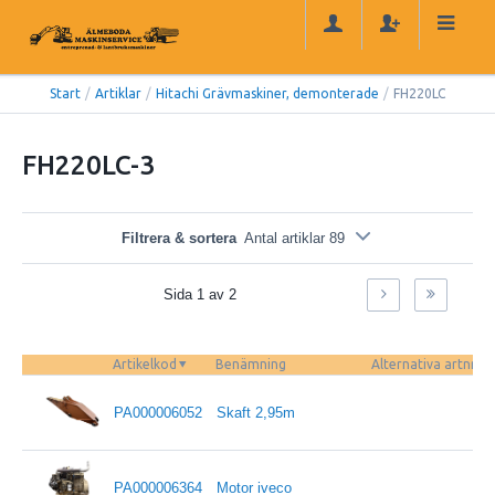
Start
/
Artiklar
/
Hitachi Grävmaskiner, demonterade
/
FH220LC
FH220LC-3
Filtrera & sortera
Antal artiklar 89
Sida 1 av 2
Artikelkod
Benämning
Alternativa artnr
PA000006052
Skaft 2,95m
PA000006364
Motor iveco