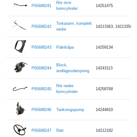
Rör övre
P65688241
14251475
bomcylinder
Torkararm, komplett
P65688242
14213363, 14213358
nedre
P65688243
Fläktkåpa
14259134
Block,
P65688244
14243113
ändlägesdämpning
Rör nedre
P65688245
14258768
bomcylinder
P65688246
Tankningspump
14244810
P65688247
Ratt
14212192