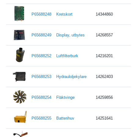
P65688248
Kretskort
14344860
P65688249
Display, utbytes
14268557
P65688252
Luftfilterburk
14216201
P65688253
Hydrauloljekylare
14262403
P65688254
Fläktvinge
14259856
P65688255
Batterihuv
14251641