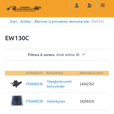
Start
/
Artiklar
/
Åkerman Grävmaskiner, demonterade
/
EW130C
EW130C
Filtrera & sortera
Antal artiklar 46
Artikelkod
Benämning
Alternativa artnr
Slangbrottsventil,
P65688238
14342762
bomcylinder
P65688239
Vattenkylare
14256319