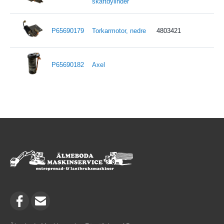
skaftdylinder
P65690179
Torkarmotor, nedre
4803421
P65690182
Axel