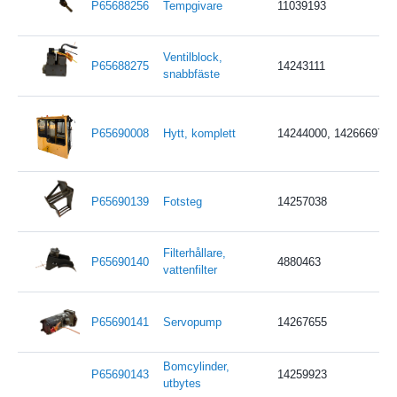
P65688256
Tempgivare
11039193
Ventilblock,
P65688275
14243111
snabbfäste
P65690008
Hytt, komplett
14244000, 14266697
P65690139
Fotsteg
14257038
Filterhållare,
P65690140
4880463
vattenfilter
P65690141
Servopump
14267655
Bomcylinder,
P65690143
14259923
utbytes