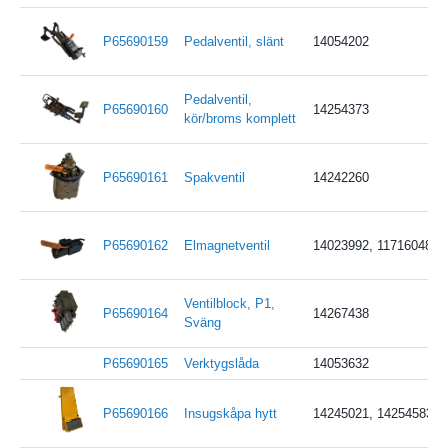
P65690159
Pedalventil, slänt
14054202
Pedalventil,
P65690160
14254373
kör/broms komplett
P65690161
Spakventil
14242260
P65690162
Elmagnetventil
14023992, 11716048
Ventilblock, P1,
P65690164
14267438
Sväng
P65690165
Verktygslåda
14053632
P65690166
Insugskåpa hytt
14245021, 14254583, 