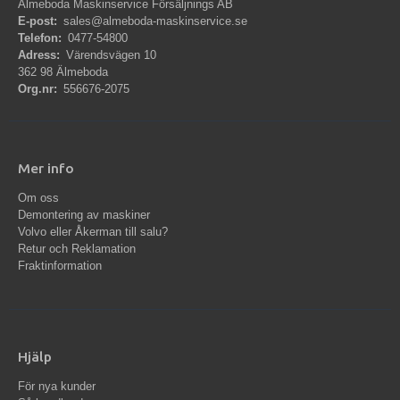
Älmeboda Maskinservice Försäljnings AB
E-post:
sales@almeboda-maskinservice.se
Telefon:
0477-54800
Adress:
Värendsvägen 10
362 98 Älmeboda
Org.nr:
556676-2075
Mer info
Om oss
Demontering av maskiner
Volvo eller Åkerman till salu?
Retur och Reklamation
Fraktinformation
Hjälp
För nya kunder