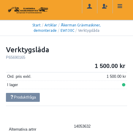
Start
/
Artiklar
/
Åkerman Grävmaskiner,
demonterade
/
EW130C
/
Verktygslåda
Verktygslåda
P65690165
1 500.00
Ord. pris exkl.
1 500.00
I lager
Produktfråga
14053632
Alternativa artnr