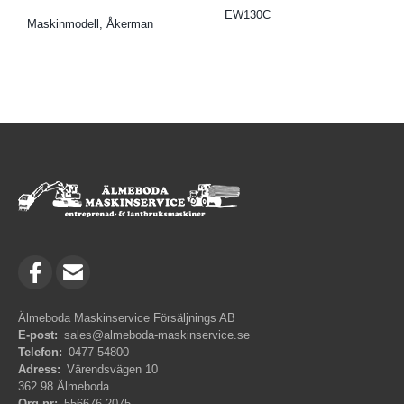
EW130C
Maskinmodell, Åkerman
Älmeboda Maskinservice Försäljnings AB
E-post:
sales@almeboda-maskinservice.se
Telefon:
0477-54800
Adress:
Värendsvägen 10
362 98 Älmeboda
Org.nr:
556676-2075