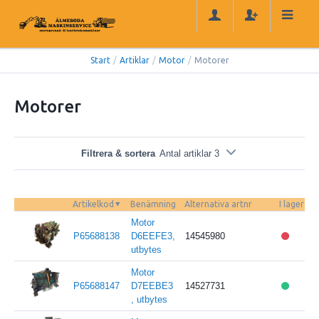
Start
/
Artiklar
/
Motor
/
Motorer
Motorer
Filtrera & sortera
Antal artiklar 3
Artikelkod
Benämning
Alternativa artnr
I lager
Motor
P65688138
D6EEFE3,
14545980
utbytes
Motor
P65688147
D7EEBE3
14527731
, utbytes