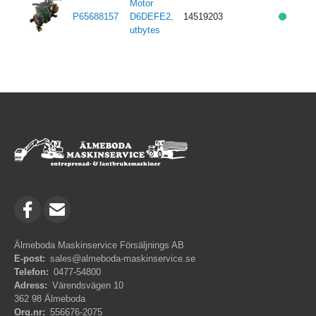
Motor
P65688157
D6DEFE2,
14519203
utbytes
Älmeboda Maskinservice Försäljnings AB
E-post:
sales@almeboda-maskinservice.se
Telefon:
0477-54800
Adress:
Värendsvägen 10
362 98 Älmeboda
Org.nr:
556676-2075