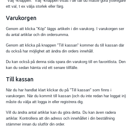
"Välj"-knappen. "Välj"-knappen visas i de fall du måste göra ytterligare
ett val, t ex välja storlek eller färg.
Varukorgen
Genom att klicka "Köp" läggs artikeln i din varukorg. I varukorgen ser
du antal artiklar och din ordersumma.
Genom att klicka på knappen "Till kassan" kommer du till kassan där
du också har möjlighet att ändra din orders innehåll.
Du kan också på denna sida spara din varukorg till en favoritlista. Den
kan du sedan hämta vid ett senare tillfälle.
Till kassan
När du har handlat klart klickar du på "Till kassan" som finns i
varukorgen. När du kommit till kassan (och du inte redan har loggat in)
måste du välja att logga in eller registrera dig.
Vill du ändra antal artiklar kan du göra detta. Du kan även radera
artiklar. Kontrollera att din adress och innehållet i din beställning
stämmer innan du slutför din order.