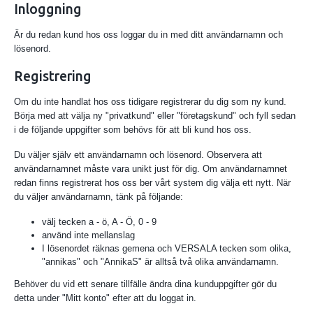
Inloggning
Är du redan kund hos oss loggar du in med ditt användarnamn och
lösenord.
Registrering
Om du inte handlat hos oss tidigare registrerar du dig som ny kund.
Börja med att välja ny "privatkund" eller "företagskund" och fyll sedan
i de följande uppgifter som behövs för att bli kund hos oss.
Du väljer själv ett användarnamn och lösenord. Observera att
användarnamnet måste vara unikt just för dig. Om användarnamnet
redan finns registrerat hos oss ber vårt system dig välja ett nytt. När
du väljer användarnamn, tänk på följande:
välj tecken a - ö, A - Ö, 0 - 9
använd inte mellanslag
I lösenordet räknas gemena och VERSALA tecken som olika,
"annikas" och "AnnikaS" är alltså två olika användarnamn.
Behöver du vid ett senare tillfälle ändra dina kunduppgifter gör du
detta under "Mitt konto" efter att du loggat in.