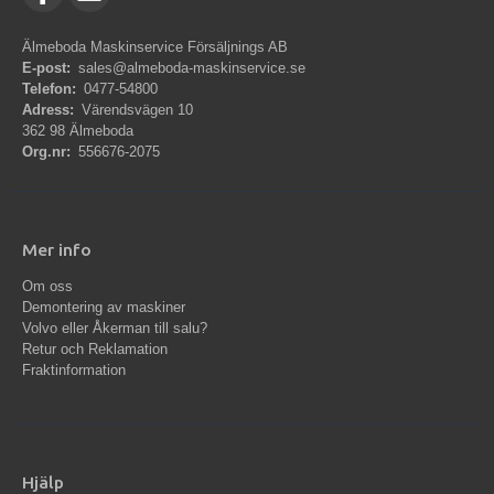
Älmeboda Maskinservice Försäljnings AB
E-post:
sales@almeboda-maskinservice.se
Telefon:
0477-54800
Adress:
Värendsvägen 10
362 98 Älmeboda
Org.nr:
556676-2075
Mer info
Om oss
Demontering av maskiner
Volvo eller Åkerman till salu?
Retur och Reklamation
Fraktinformation
Hjälp