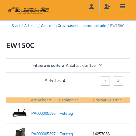
Start
/
Artiklar
/
Åkerman Grävmaskiner, demonterade
/
EW150C
EW150C
Filtrera & sortera
Antal artiklar 156
Sida 1 av 4
Artikelkod
Benämning
Alternativa artnr
PA000005396
Fotsteg
PA000005397
Fotsteg
14257038