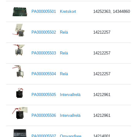
PA000005501
Kretskort
14252363, 14344860
PA000005502
Relä
14212257
PA000005503
Relä
14212257
PA000005504
Relä
14212257
PA000005505
Intervallrelä
14212961
PA000005506
Intervallrelä
14212961
PA000005507
Omvandlare
14214001