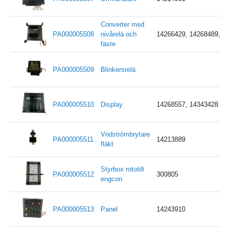
Converter med
PA000005508
nivårelä och
14266429, 14268489, 1
fäste
PA000005509
Blinkersrelä
PA000005510
Display
14268557, 14343428
Vridströmbrytare
PA000005511
14213889
fläkt
Styrbox rototilt
PA000005512
300805
engcon
PA000005513
Panel
14243910