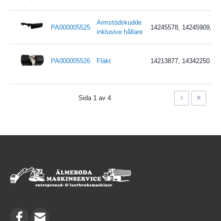
Armstödskudde
PA000005525
14245578, 14245909, 1
inklusive hållare
PA000005526
Fläkt
14213877, 14342250
Sida 1 av 4