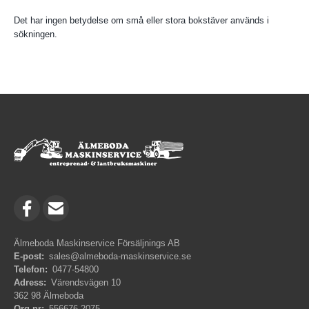
Det har ingen betydelse om små eller stora bokstäver används i
sökningen.
Älmeboda Maskinservice Försäljnings AB
E-post:
sales@almeboda-maskinservice.se
Telefon:
0477-54800
Adress:
Värendsvägen 10
362 98 Älmeboda
Org.nr:
556676-2075