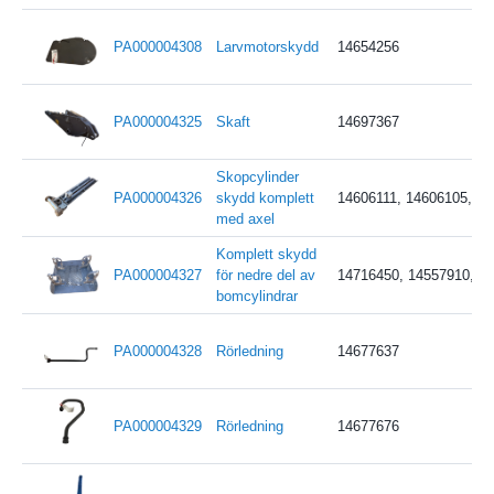
PA000004308
Larvmotorskydd
14654256
PA000004325
Skaft
14697367
Skopcylinder
PA000004326
skydd komplett
14606111, 14606105, 1
med axel
Komplett skydd
PA000004327
för nedre del av
14716450, 14557910, 1
bomcylindrar
PA000004328
Rörledning
14677637
PA000004329
Rörledning
14677676