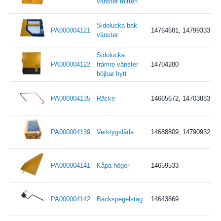
vänster mitten
Sidolucka bak
PA000004121
14764681, 14799333
vänster
Sidolucka
PA000004122
främre vänster
14704280
höjbar hytt
PA000004135
Räcke
14665672, 14703883
PA000004139
Verktygslåda
14688809, 14790932
PA000004141
Kåpa höger
14659533
PA000004142
Backspegelstag
14643869