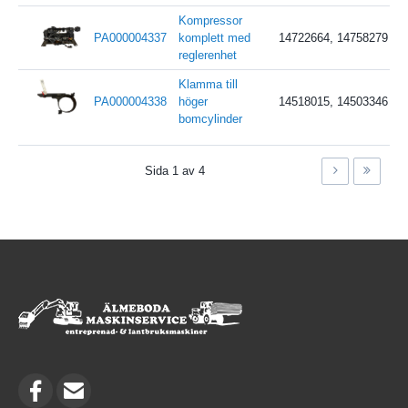
Kompressor
PA000004337
komplett med
14722664, 14758279
reglerenhet
Klamma till
PA000004338
höger
14518015, 14503346
bomcylinder
Sida 1 av 4