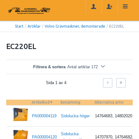
Start
/
Artiklar
/
Volvo Grävmaskiner, demonterade
/
EC220EL
EC220EL
Filtrera & sortera
Antal artiklar 172
Sida 1 av 4
Artikelkod
Benämning
Alternativa artnr
PA000004119
Sidolucka höger
14764683, 14802020
Sidolucka
PA000004120
14707970, 14764682, 1