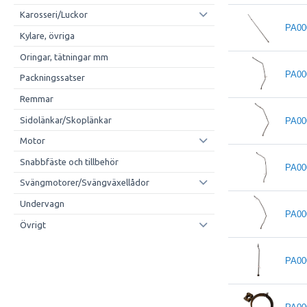
Karosseri/Luckor
PA00
Kylare, övriga
Oringar, tätningar mm
PA00
Packningssatser
Remmar
Sidolänkar/Skoplänkar
PA00
Motor
Snabbfäste och tillbehör
PA00
Svängmotorer/Svängväxellådor
Undervagn
PA00
Övrigt
PA00