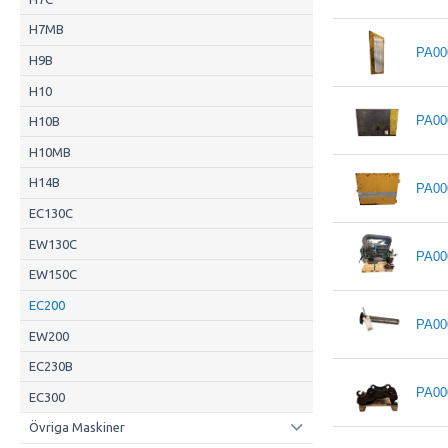
H7MB
PA00
H9B
H10
PA00
H10B
H10MB
H14B
PA00
EC130C
EW130C
PA00
EW150C
EC200
PA00
EW200
EC230B
PA00
EC300
Övriga Maskiner