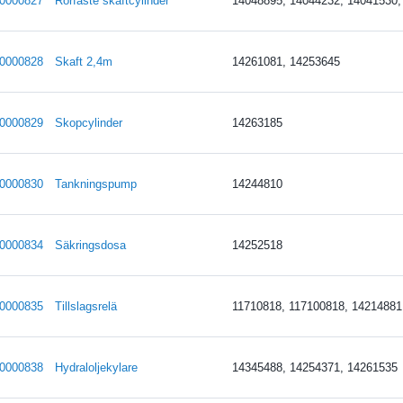
0000827
Rörfäste skaftcylinder
14048895, 14044232, 14041530,
0000828
Skaft 2,4m
14261081, 14253645
0000829
Skopcylinder
14263185
0000830
Tankningspump
14244810
0000834
Säkringsdosa
14252518
0000835
Tillslagsrelä
11710818, 117100818, 14214881
0000838
Hydraloljekylare
14345488, 14254371, 14261535