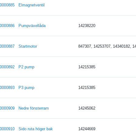
0000885
Elmagnetventil
0000886
Pumpväxellåda
14238220
0000887
Startmotor
847307, 14253707, 14340182, 1
0000892
P2 pump
14215385
0000893
P3 pump
14215385
0000909
Nedre fönsterram
14245062
0000910
Sido ruta höger bak
14244669