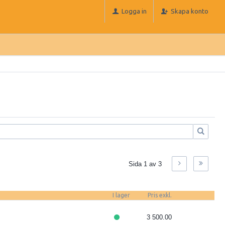
Logga in
Skapa konto
Sida 1 av 3
I lager
Pris exkl.
3 500.00