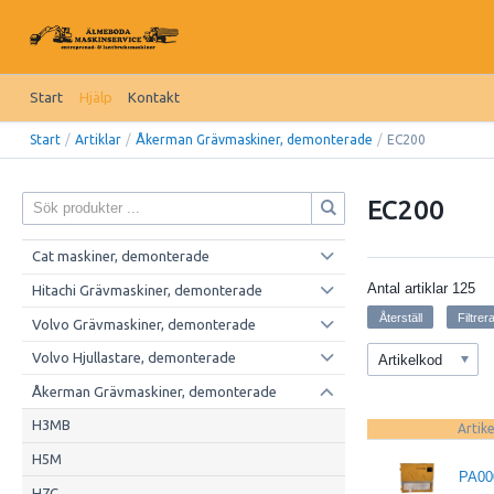
Start
Hjälp
Kontakt
Start
/
Artiklar
/
Åkerman Grävmaskiner, demonterade
/
EC200
EC200
Cat maskiner, demonterade
Antal artiklar
125
Hitachi Grävmaskiner, demonterade
Volvo Grävmaskiner, demonterade
Volvo Hjullastare, demonterade
Artikelkod
Åkerman Grävmaskiner, demonterade
H3MB
Artik
H5M
PA00
H7C