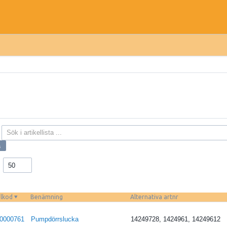
50
elkod
Benämning
Alternativa artnr
0000761
Pumpdörrslucka
14249728, 1424961, 14249612