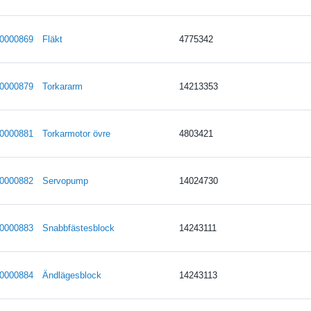
0000869
Fläkt
4775342
0000879
Torkararm
14213353
0000881
Torkarmotor övre
4803421
0000882
Servopump
14024730
0000883
Snabbfästesblock
14243111
0000884
Ändlägesblock
14243113