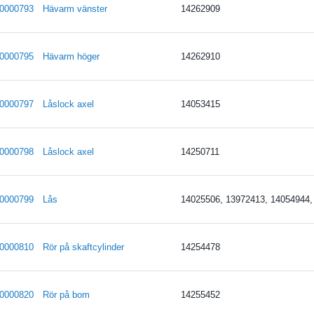
0000793
Hävarm vänster
14262909
0000795
Hävarm höger
14262910
0000797
Låslock axel
14053415
0000798
Låslock axel
14250711
0000799
Lås
14025506, 13972413, 14054944,
0000810
Rör på skaftcylinder
14254478
0000820
Rör på bom
14255452