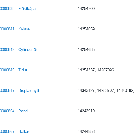
0000839
Fläktkåpa
14254700
0000841
Kylare
14254659
0000842
Cylinderrör
14254685
0000845
Tidur
14254337, 14267096
0000847
Display hytt
14343427, 14253707, 14340182,
0000864
Panel
14243910
0000867
Hållare
14244853