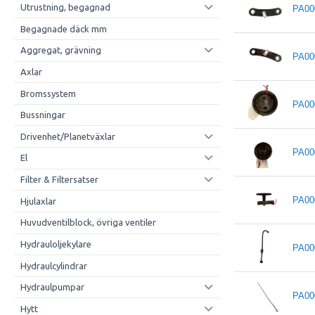
Utrustning, begagnad
PA00
Begagnade däck mm
Aggregat, grävning
PA00
Axlar
Bromssystem
PA00
Bussningar
Drivenhet/Planetväxlar
PA00
El
Filter & Filtersatser
PA00
Hjulaxlar
Huvudventilblock, övriga ventiler
Hydrauloljekylare
PA00
Hydraulcylindrar
Hydraulpumpar
PA00
Hytt