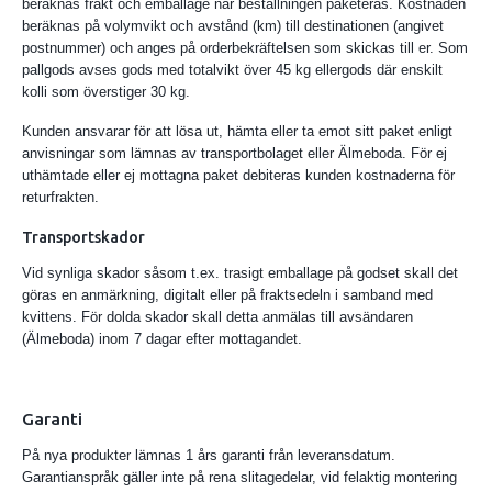
beräknas frakt och emballage när beställningen paketeras. Kostnaden
beräknas på volymvikt och avstånd (km) till destinationen (angivet
postnummer) och anges på orderbekräftelsen som skickas till er. Som
pallgods avses gods med totalvikt över 45 kg ellergods där enskilt
kolli som överstiger 30 kg.
Kunden ansvarar för att lösa ut, hämta eller ta emot sitt paket enligt
anvisningar som lämnas av transportbolaget eller Älmeboda. För ej
uthämtade eller ej mottagna paket debiteras kunden kostnaderna för
returfrakten.
Transportskador
Vid synliga skador såsom t.ex. trasigt emballage på godset skall det
göras en anmärkning, digitalt eller på fraktsedeln i samband med
kvittens. För dolda skador skall detta anmälas till avsändaren
(Älmeboda) inom 7 dagar efter mottagandet.
Garanti
På nya produkter lämnas 1 års garanti från leveransdatum.
Garantianspråk gäller inte på rena slitagedelar, vid felaktig montering