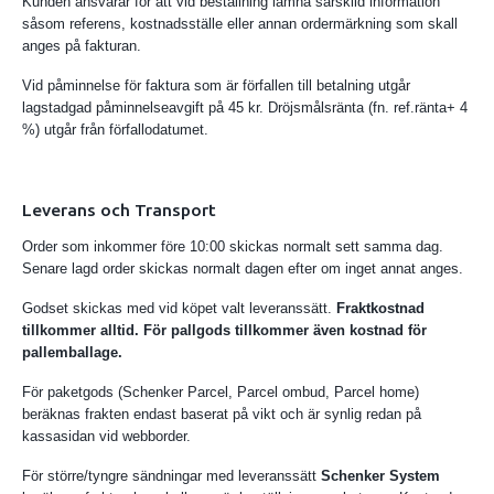
Kunden ansvarar för att vid beställning lämna särskild information
såsom referens, kostnadsställe eller annan ordermärkning som skall
anges på fakturan.
Vid påminnelse för faktura som är förfallen till betalning utgår
lagstadgad påminnelseavgift på 45 kr. Dröjsmålsränta (fn. ref.ränta+ 4
%) utgår från förfallodatumet.
Leverans och Transport
Order som inkommer före 10:00 skickas normalt sett samma dag.
Senare lagd order skickas normalt dagen efter om inget annat anges.
Godset skickas med vid köpet valt leveranssätt.
Fraktkostnad
tillkommer alltid. För pallgods tillkommer även kostnad för
pallemballage.
För paketgods (Schenker Parcel, Parcel ombud, Parcel home)
beräknas frakten endast baserat på vikt och är synlig redan på
kassasidan vid webborder.
För större/tyngre sändningar med leveranssätt
Schenker System