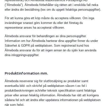
representerar) och Älmeboda Maskinservice Försäljnings AB
("Älmeboda"). Älmeboda förbehåller sig rätten att i enskilda fall neka
eller ändra din beställning (tex om du upgett felaktiga personuppgifter).
För att kunna göra ett köp måste du acceptera villkoren. Om inga
invändningar snarast görs kommer du eller det företag du
representerar anses ha accepterat villkoren.
Älmeboda ansvarar för behandlingen av dina personupgifter.
Information om hur Älmeboda hanterar dina uppgifter finner du under
Säkerhet & GDPR på webbplatsen. Som registrerad kund hos
Älmeboda ansvarar du för att ingen annan än du själv kan använda
dina inloggningsuppgifter.
Produktinformation mm.
Älmeboda reserverar sig för slutförsäljning av produkter samt
eventuella bild- och skrivfel på webbplatsen såsom t.ex fel i
produktbeskrivningen och/eller teknisk specifikation samt felaktiga
priser eller annan felaktig information. Älmeboda har rätt att korrigera
sådana fel och att ändra eller uppdatera informationen på webbplatsen
när som helst.