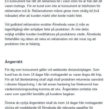
En konsument har rätt att reklamera fel i varor inom tre år från det att
varan mottogs. För en kund som inte är konsument är tidsfristen för
reklamation två år. Reklamationen måste göras inom skälig tid (två
månader) efter att kunden märkt eller borde märkt felet.
Vid godkänd reklamation ersätter Älmeboda varan (i mån av
lagertillgång) eller avhjälper felet på produkten. Är inte detta
möjligt erhåller kunden kreditfaktura på produktens värde. Älmeboda
förbehåller sig rätten att neka en reklamation om det visar sig att
produkten inte är felaktig.
Ångerrätt
För dig som konsument gäller vid webborder distansköplagen. Som
kund kan du inom 14 dagar från mottagandet av varan ångra ditt köp.
För att full återbetalning skall utgå skall produkten returneras oanvänd
i obruten förpackning. I de fall annan hantering har förekommit kan
värdeminskningsavdrag komma att ske. Ångerrätten omfattar inte
varor som specifikt beställts på kundens begäran.
Önskar du nyttja ångerrätten skall du inom 14 dagar från mottagandet
skicka ett meddelande till Älmeboda där relevanta uppgifter för