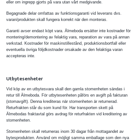
eller om ingrepp gjorts på vara utan vårt medgivande.
Begagnade delar omfattas av funktionsgaranti vid leverans dvs.
varan/produkten skall fungera korrekt när den monteras.
Garanti avser endast köpt vara. Älmeboda ersätter inte kostnader för
montering/demontering av felaktig vara, reparation av vara på annan
verkstad. Kostnader för maskinstillestånd, produktionsbortfall eller
eventuella övriga följdkostnader orsakade av den felaktiga varan
accepteras inte.
Utbytesenheter
Vid köp av en utbytesvara skall den gamla stomenheten sändas i
retur till Älmeboda. För utbytesenheten påförs en avgift på fakturan
(stomavgift). Denna krediteras när stomenheten är returnerad.
Returfrakten står du som kund för. Har transporten skett på
Älmebodas fraktavtal görs avdrag för returfrakten vid kreditering av
stomenheten.
Stomenheten skall returneras inom 30 dagar från mottagandet av
bytesprodukten. Använd om möjligt samma emballage som den nya