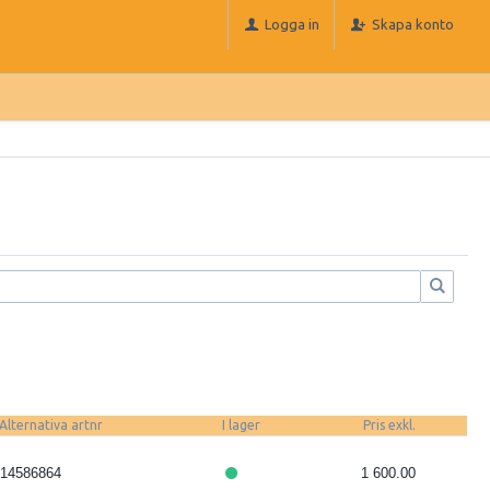
Logga in
Skapa konto
Alternativa artnr
I lager
Pris exkl.
14586864
1 600.00