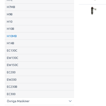
H7MB
H9B
H10
H10B
H10MB
H14B
EC130C
EW130C
EW150C
EC200
EW200
EC230B
EC300
Övriga Maskiner