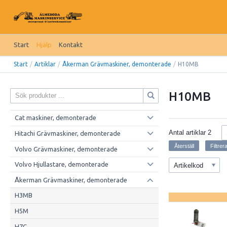
Start
Hjälp
Kontakt
Start
/
Artiklar
/
Åkerman Grävmaskiner, demonterade
/
H10MB
H10MB
Cat maskiner, demonterade
Antal artiklar
2
Hitachi Grävmaskiner, demonterade
Volvo Grävmaskiner, demonterade
Volvo Hjullastare, demonterade
Artikelkod
Åkerman Grävmaskiner, demonterade
H3MB
H5M
H7C