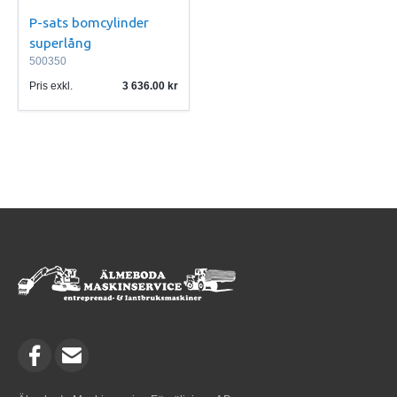
P-sats bomcylinder
superlång
500350
Pris exkl.
3 636.00