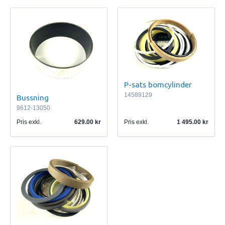
P-sats bomcylinder
14589129
Bussning
9612-13050
Pris exkl.
629.00
Pris exkl.
1 495.00