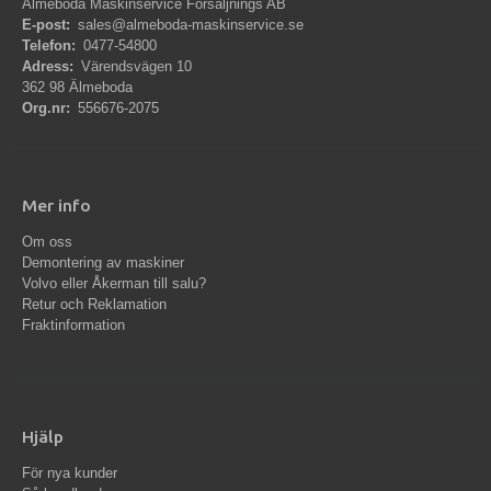
Älmeboda Maskinservice Försäljnings AB
E-post:
sales@almeboda-maskinservice.se
Telefon:
0477-54800
Adress:
Värendsvägen 10
362 98 Älmeboda
Org.nr:
556676-2075
Mer info
Om oss
Demontering av maskiner
Volvo eller Åkerman till salu?
Retur och Reklamation
Fraktinformation
Hjälp
För nya kunder