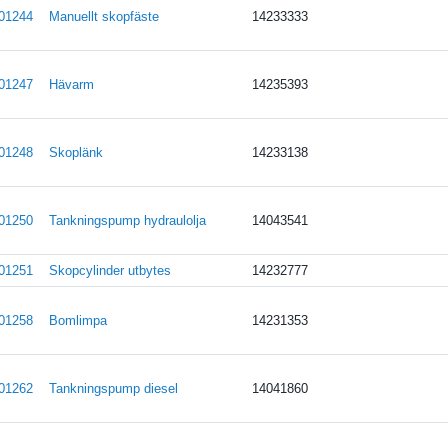
01244
Manuellt skopfäste
14233333
01247
Hävarm
14235393
01248
Skoplänk
14233138
01250
Tankningspump hydraulolja
14043541
01251
Skopcylinder utbytes
14232777
01258
Bomlimpa
14231353
01262
Tankningspump diesel
14041860