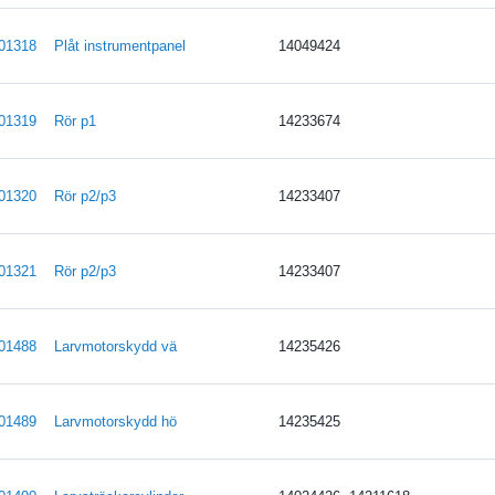
01318
Plåt instrumentpanel
14049424
01319
Rör p1
14233674
01320
Rör p2/p3
14233407
01321
Rör p2/p3
14233407
01488
Larvmotorskydd vä
14235426
01489
Larvmotorskydd hö
14235425