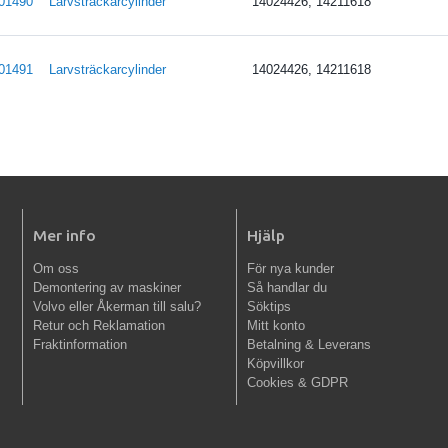
01490
Larvsträckarcylinder
14024426, 14211618
01491
Larvsträckarcylinder
14024426, 14211618
Mer info
Hjälp
Om oss
För nya kunder
Demontering av maskiner
Så handlar du
Volvo eller Åkerman till salu?
Söktips
Retur och Reklamation
Mitt konto
Fraktinformation
Betalning & Leverans
Köpvillkor
Cookies & GDPR