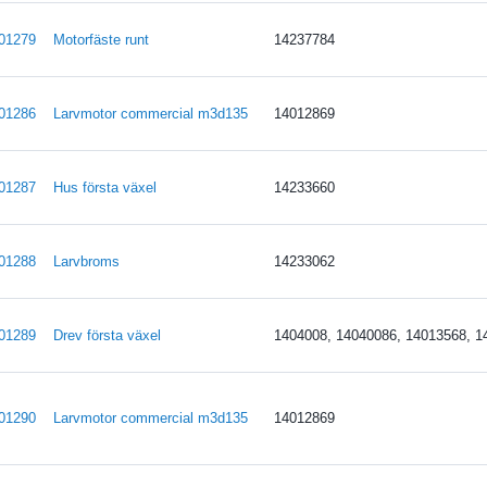
01279
Motorfäste runt
14237784
01286
Larvmotor commercial m3d135
14012869
01287
Hus första växel
14233660
01288
Larvbroms
14233062
01289
Drev första växel
1404008, 14040086, 14013568, 1
01290
Larvmotor commercial m3d135
14012869