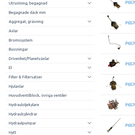
P657
Utrustning, begagnad
Begagnade däck mm
Aggregat, grävning
P657
Axlar
Bromssystem
P657
Bussningar
Drivenhet/Planetväxlar
P657
El
Filter & Filtersatser
P657
Hjulaxlar
Huvudventilblock, övriga ventiler
Hydrauloljekylare
P657
Hydraulcylindrar
Hydraulpumpar
P657
Hytt