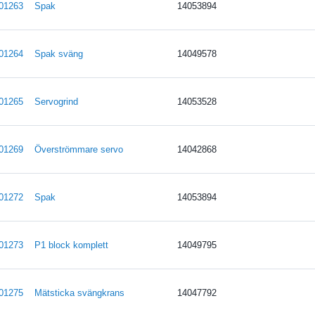
01263
Spak
14053894
01264
Spak sväng
14049578
01265
Servogrind
14053528
01269
Överströmmare servo
14042868
01272
Spak
14053894
01273
P1 block komplett
14049795
01275
Mätsticka svängkrans
14047792