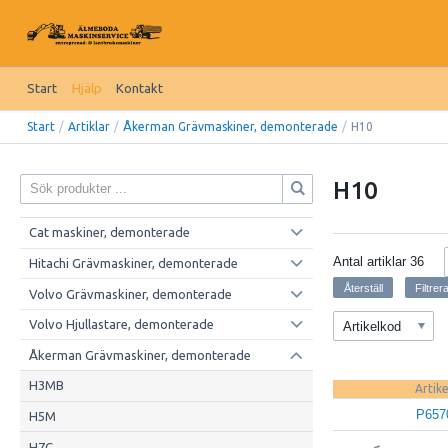
Start
Hjälp
Kontakt
Start
/
Artiklar
/
Åkerman Grävmaskiner, demonterade
/
H10
H10
Cat maskiner, demonterade
Antal artiklar
36
Hitachi Grävmaskiner, demonterade
Volvo Grävmaskiner, demonterade
Volvo Hjullastare, demonterade
Artikelkod
Åkerman Grävmaskiner, demonterade
H3MB
Artik
P657
H5M
H7C