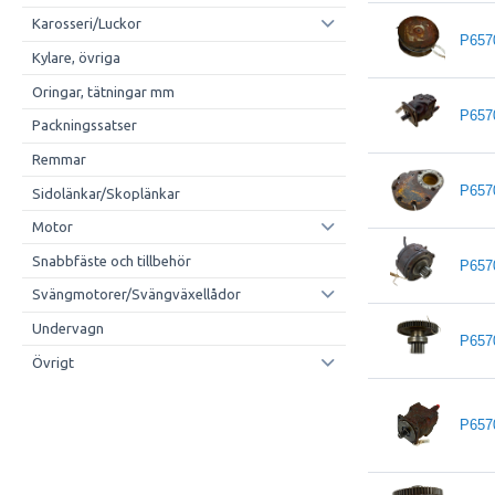
Karosseri/Luckor
P657
Kylare, övriga
Oringar, tätningar mm
P657
Packningssatser
Remmar
P657
Sidolänkar/Skoplänkar
Motor
Snabbfäste och tillbehör
P657
Svängmotorer/Svängväxellådor
Undervagn
P657
Övrigt
P657