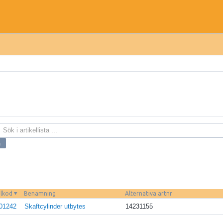
elkod
Benämning
Alternativa artnr
01242
Skaftcylinder utbytes
14231155