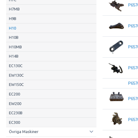
P657
H7MB
H9B
P657
H10
H10B
H10MB
P657
H14B
EC130C
P657
EW130C
P657
EW150C
EC200
P657
EW200
EC230B
P657
EC300
Övriga Maskiner