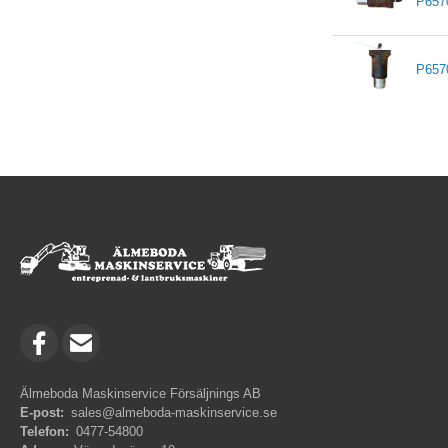
P657
P657
Älmeboda Maskinservice Försäljnings AB
E-post:
sales@almeboda-maskinservice.se
Telefon:
0477-54800