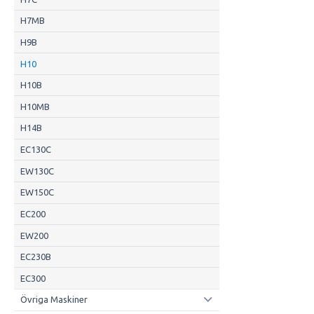
H7MB
H9B
H10
H10B
H10MB
H14B
EC130C
EW130C
EW150C
EC200
EW200
EC230B
EC300
Övriga Maskiner