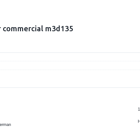
r commercial m3d135
1
kerman