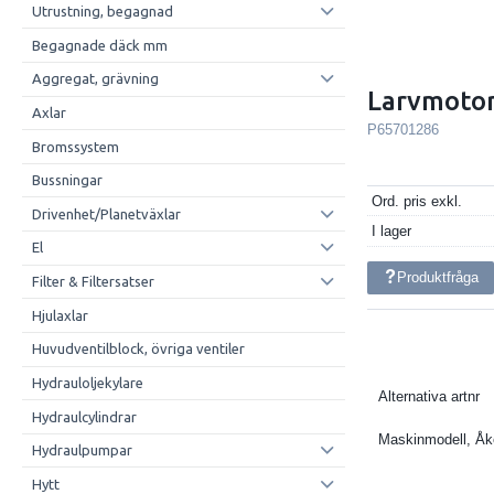
Utrustning, begagnad
Begagnade däck mm
Aggregat, grävning
Larvmoto
Axlar
P65701286
Bromssystem
Bussningar
Ord. pris exkl.
Drivenhet/Planetväxlar
I lager
El
Produktfråga
Filter & Filtersatser
Hjulaxlar
Huvudventilblock, övriga ventiler
Hydrauloljekylare
Alternativa artnr
Hydraulcylindrar
Maskinmodell, Å
Hydraulpumpar
Hytt