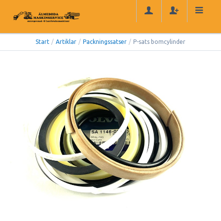
Start
/
Artiklar
/
Packningssatser
/
P-sats bomcylinder