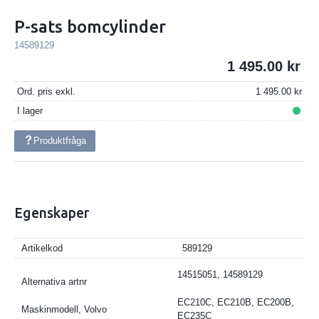
P-sats bomcylinder
14589129
1 495.00
Ord. pris exkl.
1 495.00
I lager
Produktfråga
Egenskaper
Artikelkod
589129
14515051, 14589129
Alternativa artnr
EC210C, EC210B, EC200B,
Maskinmodell, Volvo
EC235C