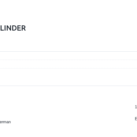
LINDER
1
kerman