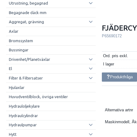
Utrustning, begagnad
Begagnade däck mm
Aggregat, grävning
FJÄDERCY
Axlar
P65690172
Bromssystem
Bussningar
Ord. pris exkl.
Drivenhet/Planetväxlar
I lager
El
Produktfråga
Filter & Filtersatser
Hjulaxlar
Huvudventilblock, övriga ventiler
Hydrauloljekylare
Alternativa artnr
Hydraulcylindrar
Maskinmodell, Å
Hydraulpumpar
Hytt