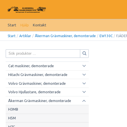
Start
Hjälp
Kontakt
Start
/
Artiklar
/
Åkerman Grävmaskiner, demonterade
/
EW130C
/
FJÄDE
Cat maskiner, demonterade
Hitachi Grävmaskiner, demonterade
Volvo Grävmaskiner, demonterade
Volvo Hjullastare, demonterade
Åkerman Grävmaskiner, demonterade
H3MB
H5M
H7C