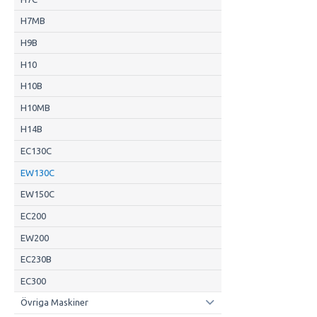
H7MB
H9B
H10
H10B
H10MB
H14B
EC130C
EW130C
EW150C
EC200
EW200
EC230B
EC300
Övriga Maskiner