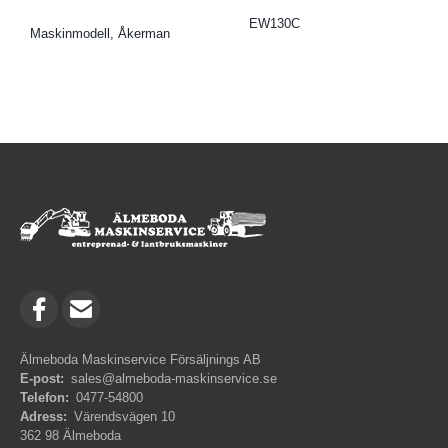
EW130C
Maskinmodell, Åkerman
Älmeboda Maskinservice Försäljnings AB
E-post:
sales@almeboda-maskinservice.se
Telefon:
0477-54800
Adress:
Värendsvägen 10
362 98 Älmeboda