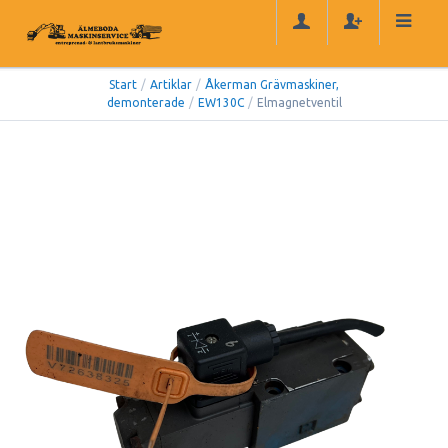
Start
/
Artiklar
/
Åkerman Grävmaskiner,
demonterade
/
EW130C
/
Elmagnetventil