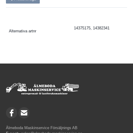
14375175, 14382341
Alternativa artnr
Älmeboda Maskinservice Försäljnings AB