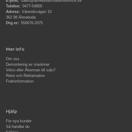
E-post:
sales@almeboda-maskinservice.se
Telefon:
0477-54800
Adress:
Värendsvägen 10
362 98 Älmeboda
Org.nr:
556676-2075
Mer info
Om oss
Demontering av maskiner
Volvo eller Åkerman till salu?
Retur och Reklamation
Fraktinformation
Hjälp
För nya kunder
Så handlar du