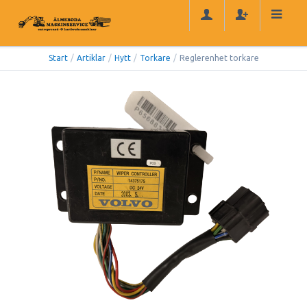
Start
/
Artiklar
/
Hytt
/
Torkare
/
Reglerenhet torkare