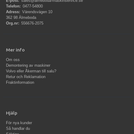
E-post:
sales@almeboda-maskinservice.se
Telefon:
0477-54800
Adress:
Värendsvägen 10
362 98 Älmeboda
Org.nr:
556676-2075
Mer info
Om oss
Demontering av maskiner
Volvo eller Åkerman till salu?
Retur och Reklamation
Fraktinformation
Hjälp
För nya kunder
Så handlar du