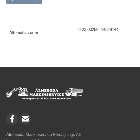
1123-00250, 14529144
Alternativa artnr
Älmeboda Maskinservice Försäljnings AB