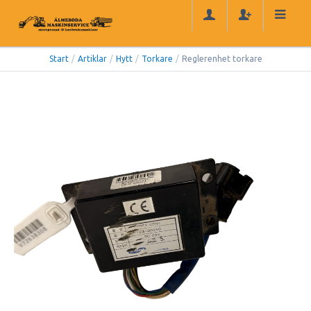
Start
/
Artiklar
/
Hytt
/
Torkare
/
Reglerenhet torkare