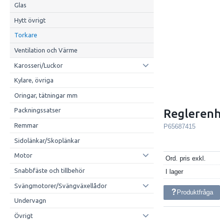
Glas
Hytt övrigt
Torkare
Ventilation och Värme
Karosseri/Luckor
Kylare, övriga
Oringar, tätningar mm
Packningssatser
Reglerenh
Remmar
P65687415
Sidolänkar/Skoplänkar
Motor
Ord. pris exkl.
Snabbfäste och tillbehör
I lager
Svängmotorer/Svängväxellådor
Produktfråga
Undervagn
Övrigt