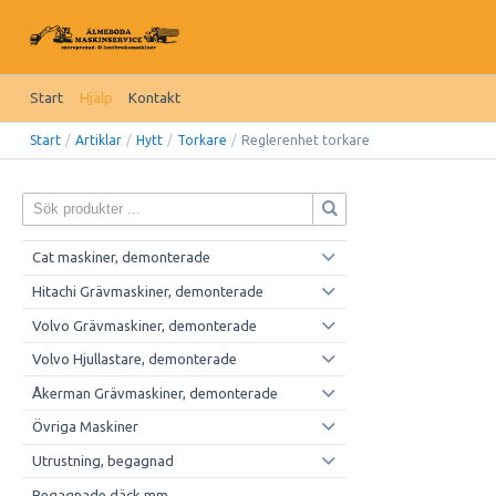
Start
Hjälp
Kontakt
Start
/
Artiklar
/
Hytt
/
Torkare
/
Reglerenhet torkare
Cat maskiner, demonterade
Hitachi Grävmaskiner, demonterade
Volvo Grävmaskiner, demonterade
Volvo Hjullastare, demonterade
Åkerman Grävmaskiner, demonterade
Övriga Maskiner
Utrustning, begagnad
Begagnade däck mm