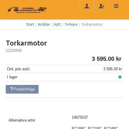
Start
/
Artiklar
/
Hytt
/
Torkare
/
Torkarmotor
Torkarmotor
11205840
3 595.00
Ord. pris exkl.
3 595.00
I lager
Produktfråga
14675537
Alternativa artnr
EC180C, EC210C, EC240C,