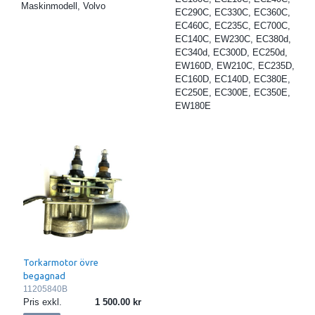
Maskinmodell, Volvo
EC290C, EC330C, EC360C,
EC460C, EC235C, EC700C,
EC140C, EW230C, EC380d,
EC340d, EC300D, EC250d,
EW160D, EW210C, EC235D,
EC160D, EC140D, EC380E,
EC250E, EC300E, EC350E,
EW180E
Torkarmotor övre
begagnad
11205840B
Pris exkl.
1 500.00