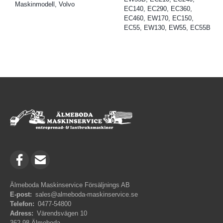
Maskinmodell, Volvo
EC140, EC290, EC360,
EC460, EW170, EC150,
EC55, EW130, EW55, EC55B
Älmeboda Maskinservice Försäljnings AB
E-post:
sales@almeboda-maskinservice.se
Telefon:
0477-54800
Adress:
Värendsvägen 10
362 98 Älmeboda