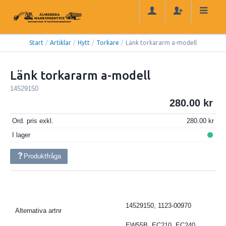
Start
/
Artiklar
/
Hytt
/
Torkare
/
Länk torkararm a-modell
Länk torkararm a-modell
14529150
280.00
Ord. pris exkl.
280.00
I lager
Produktfråga
14529150, 1123-00970
Alternativa artnr
EW55B, EC210, EC240,