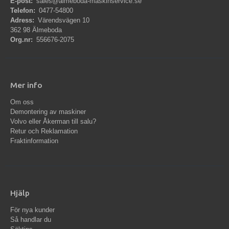
E-post:
sales@almeboda-maskinservice.se
Telefon:
0477-54800
Adress:
Värendsvägen 10
362 98 Älmeboda
Org.nr:
556676-2075
Mer info
Om oss
Demontering av maskiner
Volvo eller Åkerman till salu?
Retur och Reklamation
Fraktinformation
Hjälp
För nya kunder
Så handlar du