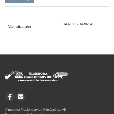
14375175, 14382341
Alternativa artnr
Älmeboda Maskinservice Försäljnings AB