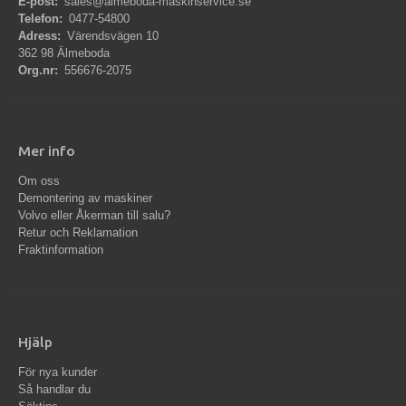
E-post:
sales@almeboda-maskinservice.se
Telefon:
0477-54800
Adress:
Värendsvägen 10
362 98 Älmeboda
Org.nr:
556676-2075
Mer info
Om oss
Demontering av maskiner
Volvo eller Åkerman till salu?
Retur och Reklamation
Fraktinformation
Hjälp
För nya kunder
Så handlar du