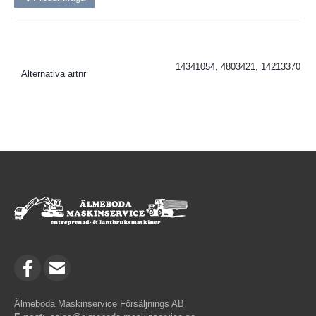
14341054, 4803421, 14213370
Alternativa artnr
Älmeboda Maskinservice Försäljnings AB