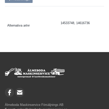
14533748, 14616736
Alternativa artnr
Älmeboda Maskinservice Försäljnings AB