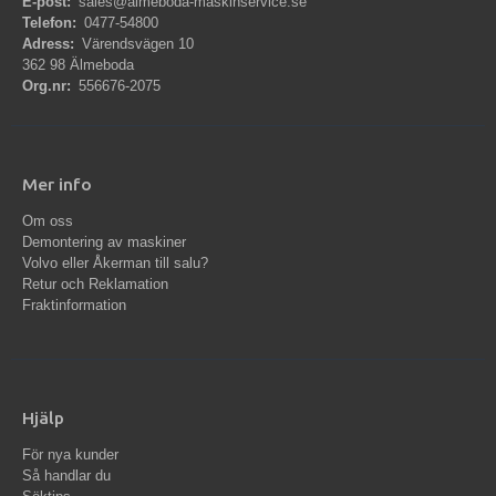
E-post:
sales@almeboda-maskinservice.se
Telefon:
0477-54800
Adress:
Värendsvägen 10
362 98 Älmeboda
Org.nr:
556676-2075
Mer info
Om oss
Demontering av maskiner
Volvo eller Åkerman till salu?
Retur och Reklamation
Fraktinformation
Hjälp
För nya kunder
Så handlar du