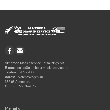
Älmeboda Maskinservice Försäljnings AB
E-post:
sales@almeboda-maskinservice.se
Telefon:
0477-54800
Adress:
Värendsvägen 10
362 98 Älmeboda
Org.nr:
556676-2075
Mer info