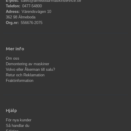
E-post:
sales@almeboda-maskinservice.se
Telefon:
0477-54800
Adress:
Värendsvägen 10
362 98 Älmeboda
Org.nr:
556676-2075
Mer info
Om oss
Demontering av maskiner
Volvo eller Åkerman till salu?
Retur och Reklamation
Fraktinformation
Hjälp
För nya kunder
Så handlar du