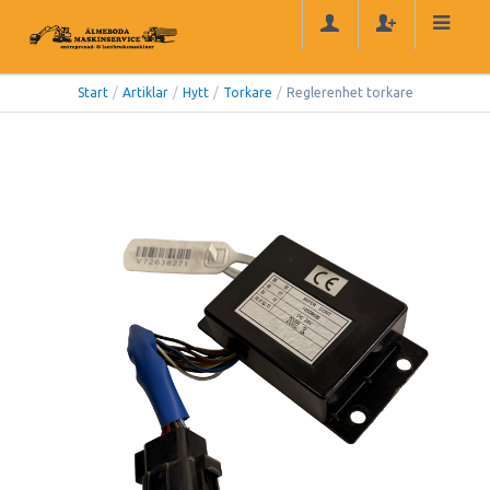
Start
/
Artiklar
/
Hytt
/
Torkare
/
Reglerenhet torkare