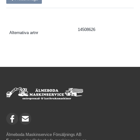
14508626
Alternativa artnr
Älmeboda Maskinservice Försäljnings AB