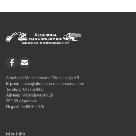
Älmeboda Maskinservice Försäljnings AB
E-post:
sales@almeboda-maskinservice.se
Telefon:
0477-54800
Adress:
Värendsvägen 10
362 98 Älmeboda
Org.nr:
556676-2075
Mer info