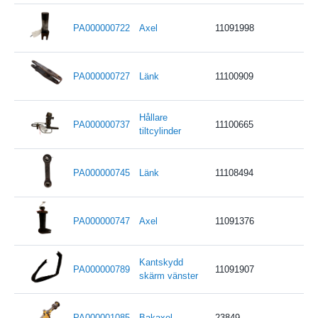
PA000000722
Axel
11091998
PA000000727
Länk
11100909
Hållare
PA000000737
11100665
tiltcylinder
PA000000745
Länk
11108494
PA000000747
Axel
11091376
Kantskydd
PA000000789
11091907
skärm vänster
PA000001085
Bakaxel
23849