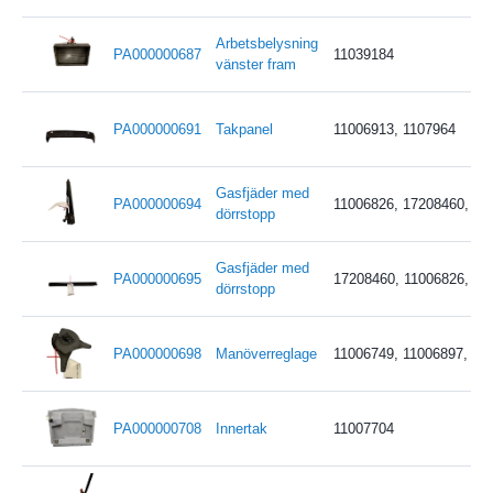
Arbetsbelysning
PA000000687
11039184
vänster fram
PA000000691
Takpanel
11006913, 1107964
Gasfjäder med
PA000000694
11006826, 17208460, 11
dörrstopp
Gasfjäder med
PA000000695
17208460, 11006826, 11
dörrstopp
PA000000698
Manöverreglage
11006749, 11006897, 11
PA000000708
Innertak
11007704