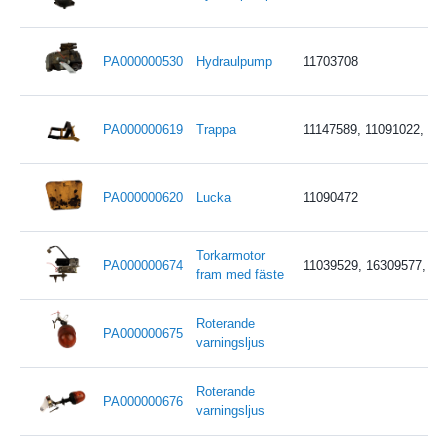
PA000000530
Hydraulpump
11703708
PA000000619
Trappa
11147589, 11091022, 11
PA000000620
Lucka
11090472
Torkarmotor
PA000000674
11039529, 16309577, 16
fram med fäste
Roterande
PA000000675
varningsljus
Roterande
PA000000676
varningsljus