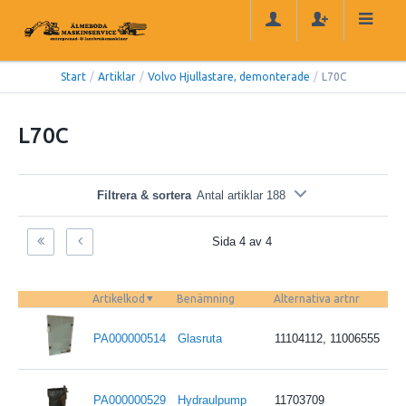
Start
/
Artiklar
/
Volvo Hjullastare, demonterade
/
L70C
L70C
Filtrera & sortera
Antal artiklar 188
Sida 4 av 4
Artikelkod
Benämning
Alternativa artnr
PA000000514
Glasruta
11104112, 11006555
PA000000529
Hydraulpump
11703709