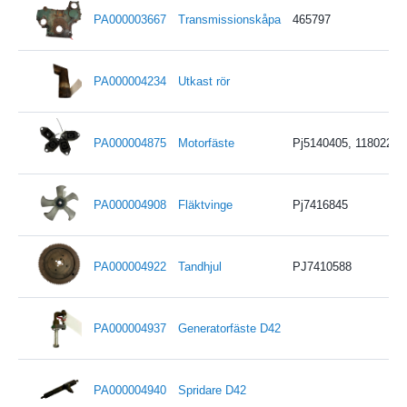
PA000003667
Transmissionskåpa
465797
PA000004234
Utkast rör
PA000004875
Motorfäste
Pj5140405, 11802279
PA000004908
Fläktvinge
Pj7416845
PA000004922
Tandhjul
PJ7410588
PA000004937
Generatorfäste D42
PA000004940
Spridare D42