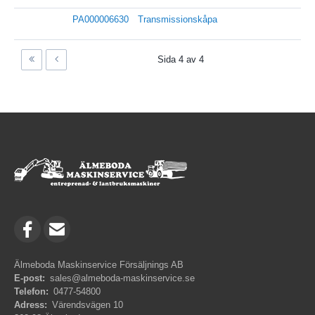
PA000006630
Transmissionskåpa
Sida 4 av 4
Älmeboda Maskinservice Försäljnings AB
E-post:
sales@almeboda-maskinservice.se
Telefon:
0477-54800
Adress:
Värendsvägen 10