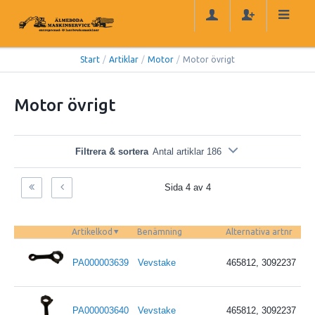
Start
/
Artiklar
/
Motor
/
Motor övrigt
Motor övrigt
Filtrera & sortera
Antal artiklar 186
Sida 4 av 4
Artikelkod
Benämning
Alternativa artnr
PA000003639
Vevstake
465812, 3092237
PA000003640
Vevstake
465812, 3092237