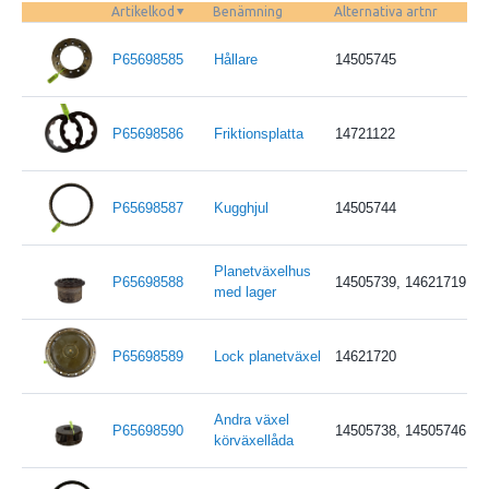
Artikelkod
Benämning
Alternativa artnr
P65698585
Hållare
14505745
P65698586
Friktionsplatta
14721122
P65698587
Kugghjul
14505744
Planetväxelhus
P65698588
14505739, 14621719, 1
med lager
P65698589
Lock planetväxel
14621720
Andra växel
P65698590
14505738, 14505746
körväxellåda