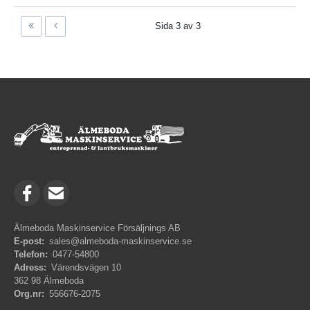
Sida 3 av 3
Älmeboda Maskinservice Försäljnings AB
E-post:
sales@almeboda-maskinservice.se
Telefon:
0477-54800
Adress:
Värendsvägen 10
362 98 Älmeboda
Org.nr:
556676-2075