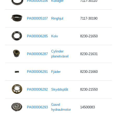
PA000005106
Kullager
7117-30110
PA000005107
Ringhjul
7117-30190
PA000006285
Kolv
8230-21650
Cylinder
PA000006287
8230-21631
planetväxel
PA000006291
Fjäder
8230-21660
PA000006292
Skyddsplåt
8230-21550
Gavel
PA000006293
14500083
hydraulmotor