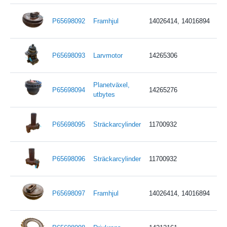
P65698092
Framhjul
14026414, 14016894
P65698093
Larvmotor
14265306
Planetväxel,
P65698094
14265276
utbytes
P65698095
Sträckarcylinder
11700932
P65698096
Sträckarcylinder
11700932
P65698097
Framhjul
14026414, 14016894