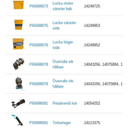
Lucka motor
P65698073
14249725
vänster bak
Lucka vänster
P65698075
14249953
sida
Lucka höger
P65698076
14249952
sida
Överrulle ink
P65698078
14043256, 14075884, 140
hållare
Överrulle ink
P65698079
14043256, 14075884, 140
hållare
P65698081
Pedalventil kör
14054202
P65698082
Torkarlager
14213375