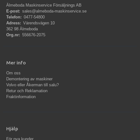
Älmeboda Maskinservice Försäljnings AB
E-post:
sales@almeboda-maskinservice.se
Telefon:
0477-54800
Adress:
Värendsvägen 10
362 98 Älmeboda
Org.nr:
556676-2075
Mer info
Om oss
Demontering av maskiner
Volvo eller Åkerman till salu?
Retur och Reklamation
Fraktinformation
Hjälp
För nya kunder