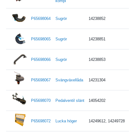
kompl
P65698064
Sugrör
14238852
P65698065
Sugrör
14238851
P65698066
Sugrör
14238853
P65698067
Svängväxellåda
14231304
P65698070
Pedalventil slänt
14054202
P65698072
Lucka höger
14249612, 14249728