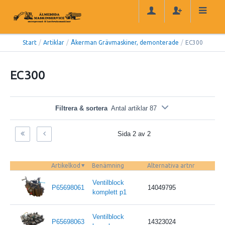
Start
/
Artiklar
/
Åkerman Grävmaskiner, demonterade
/
EC300
EC300
Filtrera & sortera
Antal artiklar 87
Sida 2 av 2
Artikelkod
Benämning
Alternativa artnr
Ventilblock
P65698061
14049795
komplett p1
Ventilblock
P65698063
14323024