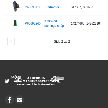
P65698111
Startmotor
847307, 881683
Kretskort
P65698240
14274668, 14252218
säkrings skåp
Sida 2 av 2