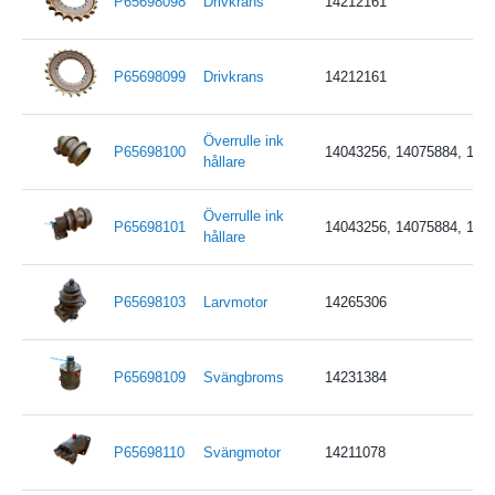
P65698098
Drivkrans
14212161
P65698099
Drivkrans
14212161
Överrulle ink
P65698100
14043256, 14075884, 140
hållare
Överrulle ink
P65698101
14043256, 14075884, 140
hållare
P65698103
Larvmotor
14265306
P65698109
Svängbroms
14231384
P65698110
Svängmotor
14211078