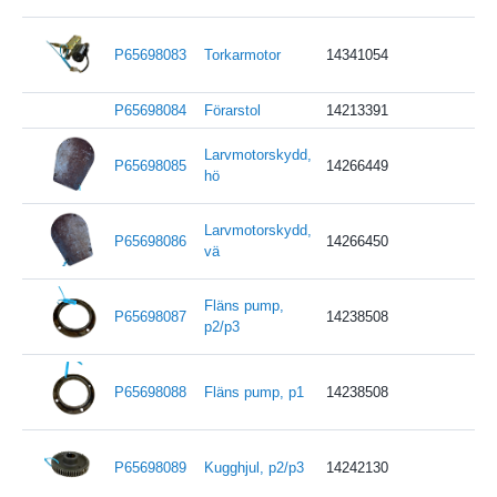
P65698083
Torkarmotor
14341054
P65698084
Förarstol
14213391
Larvmotorskydd,
P65698085
14266449
hö
Larvmotorskydd,
P65698086
14266450
vä
Fläns pump,
P65698087
14238508
p2/p3
P65698088
Fläns pump, p1
14238508
P65698089
Kugghjul, p2/p3
14242130