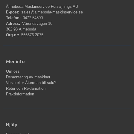
Älmeboda Maskinservice Försäljnings AB
E-post:
sales@almeboda-maskinservice.se
Telefon:
0477-54800
Adress:
Värendsvägen 10
362 98 Älmeboda
Org.nr:
556676-2075
Mer info
Om oss
Demontering av maskiner
Volvo eller Åkerman till salu?
Retur och Reklamation
Fraktinformation
Hjälp