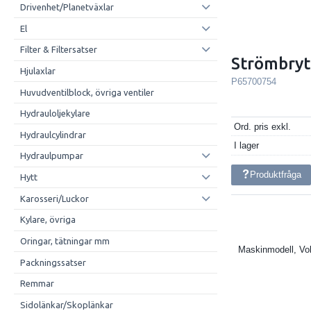
Drivenhet/Planetväxlar
El
Filter & Filtersatser
Strömbryt
Hjulaxlar
P65700754
Huvudventilblock, övriga ventiler
Hydrauloljekylare
Ord. pris exkl.
Hydraulcylindrar
I lager
Hydraulpumpar
Produktfråga
Hytt
Karosseri/Luckor
Kylare, övriga
Oringar, tätningar mm
Maskinmodell, Vo
Packningssatser
Remmar
Sidolänkar/Skoplänkar