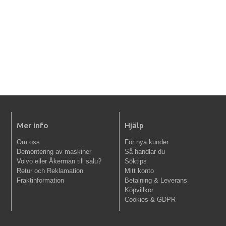
Mer info
Hjälp
Om oss
För nya kunder
Demontering av maskiner
Så handlar du
Volvo eller Åkerman till salu?
Söktips
Retur och Reklamation
Mitt konto
Fraktinformation
Betalning & Leverans
Köpvillkor
Cookies & GDPR