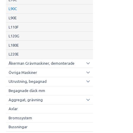
L90C
L90E
L110F
L120G
L180E
L220E
Åkerman Grävmaskiner, demonterade
Övriga Maskiner
Utrustning, begagnad
Begagnade däck mm
Aggregat, grävning
Axlar
Bromssystem
Bussningar