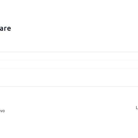
are
lvo