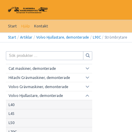
Start
Hjälp
Kontakt
Start
/
Artiklar
/
Volvo Hjullastare, demonterade
/
L90C
/
Strömbrytare
Cat maskiner, demonterade
Hitachi Grävmaskiner, demonterade
Volvo Grävmaskiner, demonterade
Volvo Hjullastare, demonterade
L40
L45
L50
L70C