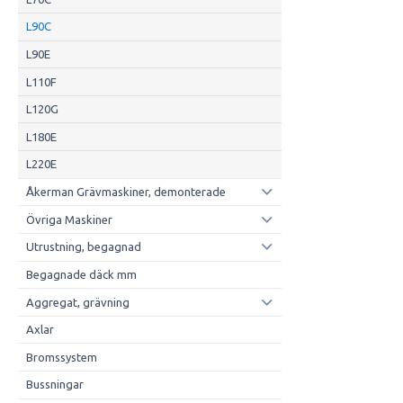
L90C
L90E
L110F
L120G
L180E
L220E
Åkerman Grävmaskiner, demonterade
Övriga Maskiner
Utrustning, begagnad
Begagnade däck mm
Aggregat, grävning
Axlar
Bromssystem
Bussningar