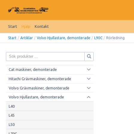
Start
Hjälp
Kontakt
Start
/
Artiklar
/
Volvo Hjullastare, demonterade
/
L90C
/
Rörledning
Cat maskiner, demonterade
Hitachi Grävmaskiner, demonterade
Volvo Grävmaskiner, demonterade
Volvo Hjullastare, demonterade
L40
L45
L50
L70C