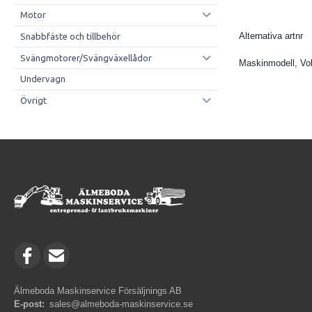
Motor
Alternativa artnr
Snabbfäste och tillbehör
Svängmotorer/Svängväxellådor
Maskinmodell, Vo
Undervagn
Övrigt
Älmeboda Maskinservice Försäljnings AB
E-post:
sales@almeboda-maskinservice.se