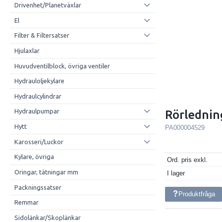
Drivenhet/Planetväxlar
El
Filter & Filtersatser
Hjulaxlar
Huvudventilblock, övriga ventiler
Hydrauloljekylare
Hydraulcylindrar
Hydraulpumpar
Rörlednin
Hytt
PA000004529
Karosseri/Luckor
Kylare, övriga
Ord. pris exkl.
Oringar, tätningar mm
I lager
Packningssatser
Produktfråga
Remmar
Sidolänkar/Skoplänkar