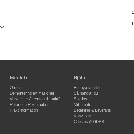
1
lvo
Mer info
Hjälp
Om oss
För nya kunder
Demontering av maskiner
Så handlar du
Volvo eller Åkerman till salu?
Söktips
Retur och Reklamation
Mitt konto
Fraktinformation
Betalning & Leverans
Köpvillkor
Cookies & GDPR