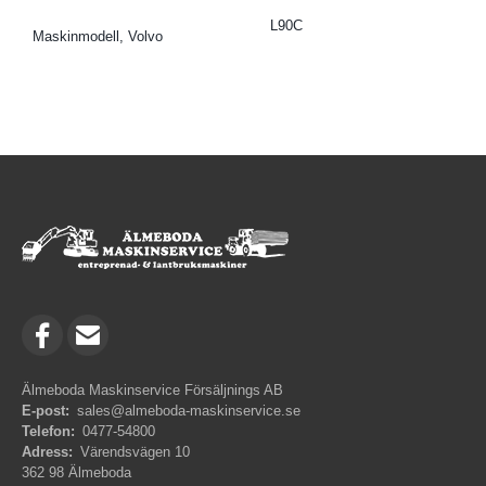
L90C
Maskinmodell, Volvo
Älmeboda Maskinservice Försäljnings AB
E-post:
sales@almeboda-maskinservice.se
Telefon:
0477-54800
Adress:
Värendsvägen 10
362 98 Älmeboda