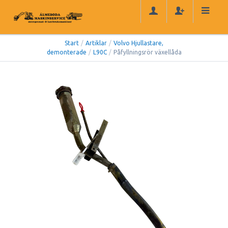
Start
/
Artiklar
/
Volvo Hjullastare,
demonterade
/
L90C
/
Påfyllningsrör växellåda