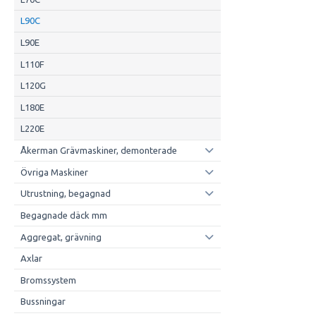
L90C
L90E
L110F
L120G
L180E
L220E
Åkerman Grävmaskiner, demonterade
Övriga Maskiner
Utrustning, begagnad
Begagnade däck mm
Aggregat, grävning
Axlar
Bromssystem
Bussningar