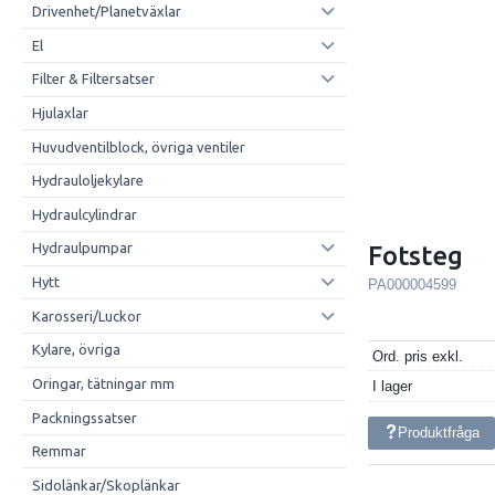
Drivenhet/Planetväxlar
El
Filter & Filtersatser
Hjulaxlar
Huvudventilblock, övriga ventiler
Hydrauloljekylare
Hydraulcylindrar
Hydraulpumpar
Fotsteg
Hytt
PA000004599
Karosseri/Luckor
Kylare, övriga
Ord. pris exkl.
Oringar, tätningar mm
I lager
Packningssatser
Produktfråga
Remmar
Sidolänkar/Skoplänkar