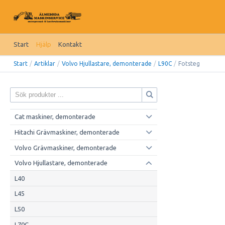
Start
Hjälp
Kontakt
Start
/
Artiklar
/
Volvo Hjullastare, demonterade
/
L90C
/
Fotsteg
Cat maskiner, demonterade
Hitachi Grävmaskiner, demonterade
Volvo Grävmaskiner, demonterade
Volvo Hjullastare, demonterade
L40
L45
L50
L70C