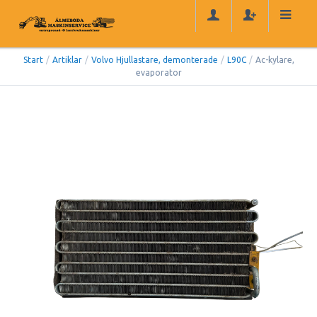
Start
/
Artiklar
/
Volvo Hjullastare, demonterade
/
L90C
/
Ac-kylare,
evaporator