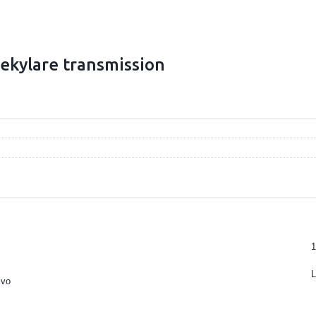
jekylare transmission
1
lvo