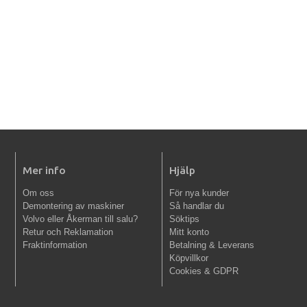
Mer info
Hjälp
Om oss
För nya kunder
Demontering av maskiner
Så handlar du
Volvo eller Åkerman till salu?
Söktips
Retur och Reklamation
Mitt konto
Fraktinformation
Betalning & Leverans
Köpvillkor
Cookies & GDPR