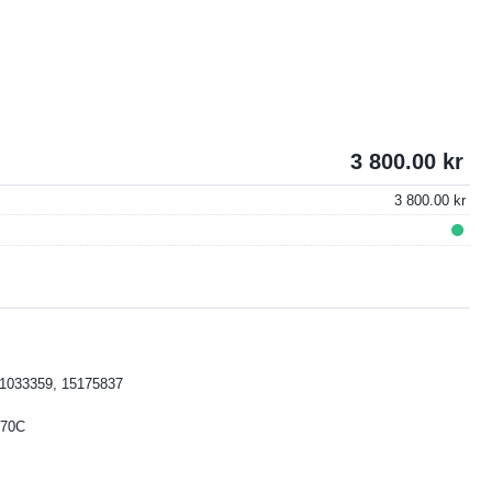
3 800.00
3 800.00
1033359, 15175837
L70C