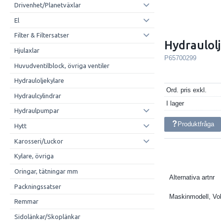
Drivenhet/Planetväxlar
El
Filter & Filtersatser
Hydraulol
Hjulaxlar
P65700299
Huvudventilblock, övriga ventiler
Hydrauloljekylare
Ord. pris exkl.
Hydraulcylindrar
I lager
Hydraulpumpar
Produktfråga
Hytt
Karosseri/Luckor
Kylare, övriga
Oringar, tätningar mm
Alternativa artnr
Packningssatser
Maskinmodell, Vo
Remmar
Sidolänkar/Skoplänkar