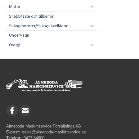
Motor
Snabbfäste och tillbehör
Svängmotorer/Svängväxellådor
Undervagn
Övrigt
Älmeboda Maskinservice Försäljnings AB
E-post:
sales@almeboda-maskinservice.se
Telefon:
0477-54800