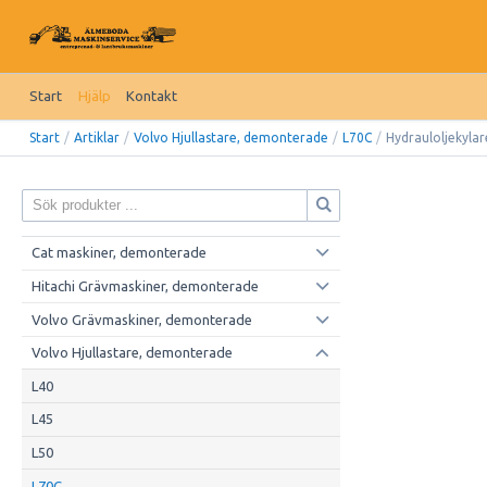
Start
Hjälp
Kontakt
Start
/
Artiklar
/
Volvo Hjullastare, demonterade
/
L70C
/
Hydrauloljekylar
Cat maskiner, demonterade
Hitachi Grävmaskiner, demonterade
Volvo Grävmaskiner, demonterade
Volvo Hjullastare, demonterade
L40
L45
L50
L70C