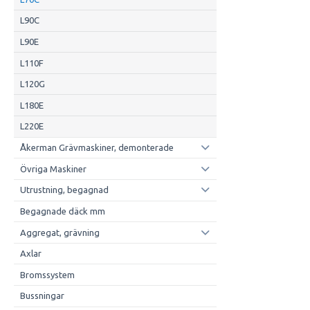
L90C
L90E
L110F
L120G
L180E
L220E
Åkerman Grävmaskiner, demonterade
Övriga Maskiner
Utrustning, begagnad
Begagnade däck mm
Aggregat, grävning
Axlar
Bromssystem
Bussningar