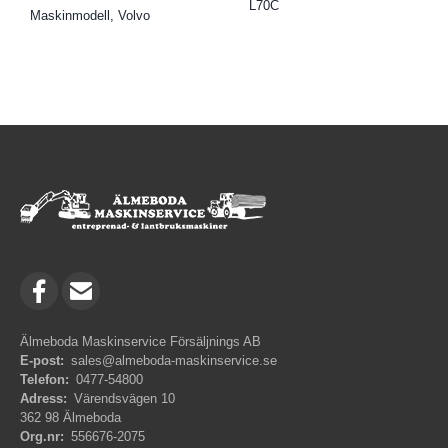
L70C
Maskinmodell, Volvo
Älmeboda Maskinservice Försäljnings AB
E-post:
sales@almeboda-maskinservice.se
Telefon:
0477-54800
Adress:
Värendsvägen 10
362 98 Älmeboda
Org.nr:
556676-2075