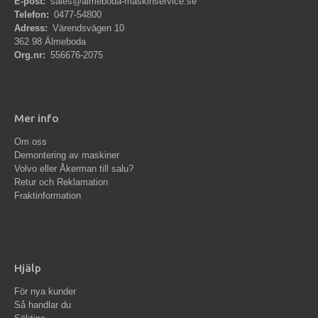
E-post:
sales@almeboda-maskinservice.se
Telefon:
0477-54800
Adress:
Värendsvägen 10
362 98 Älmeboda
Org.nr:
556676-2075
Mer info
Om oss
Demontering av maskiner
Volvo eller Åkerman till salu?
Retur och Reklamation
Fraktinformation
Hjälp
För nya kunder
Så handlar du