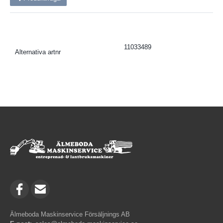
11033489
Alternativa artnr
Älmeboda Maskinservice Försäljnings AB