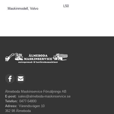
L50
Maskinmodell, Volvo
Älmeboda Maskinservice Försäljnings AB
E-post:
sales@almeboda-maskinservice.se
Telefon:
0477-54800
Adress:
Värendsvägen 10
362 98 Älmeboda