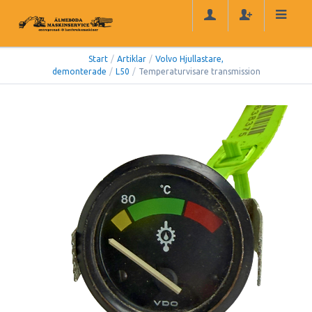
Start
/
Artiklar
/
Volvo Hjullastare,
demonterade
/
L50
/
Temperaturvisare transmission