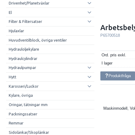
Drivenhet/Planetväxlar
El
Filter & Filtersatser
Arbetsbel
Hjulaxlar
P65700518
Huvudventilblock, övriga ventiler
Hydrauloljekylare
Ord. pris exkl.
Hydraulcylindrar
I lager
Hydraulpumpar
Produktfråga
Hytt
Karosseri/Luckor
Kylare, övriga
Oringar, tätningar mm
Maskinmodell, Vo
Packningssatser
Remmar
Sidolänkar/Skoplänkar