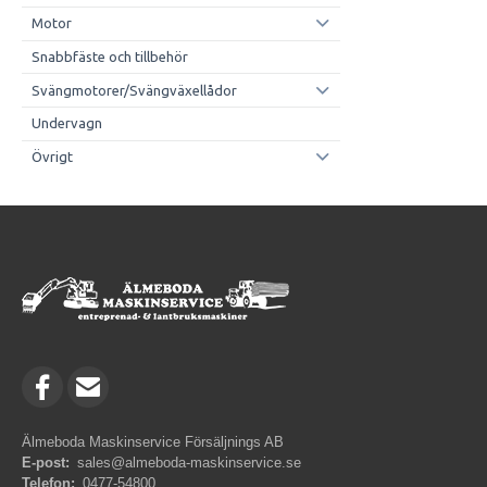
Motor
Snabbfäste och tillbehör
Svängmotorer/Svängväxellådor
Undervagn
Övrigt
Älmeboda Maskinservice Försäljnings AB
E-post:
sales@almeboda-maskinservice.se
Telefon:
0477-54800