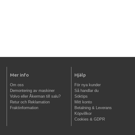
Mer info
Hjälp
Om oss
För nya kunder
Demontering av maskiner
Så handlar du
Volvo eller Åkerman till salu?
Söktips
Retur och Reklamation
Mitt konto
Fraktinformation
Betalning & Leverans
Köpvillkor
Cookies & GDPR