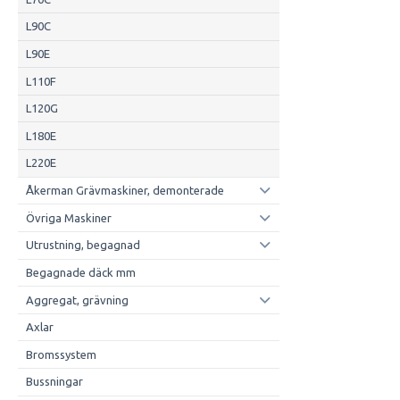
L90C
L90E
L110F
L120G
L180E
L220E
Åkerman Grävmaskiner, demonterade
Övriga Maskiner
Utrustning, begagnad
Begagnade däck mm
Aggregat, grävning
Axlar
Bromssystem
Bussningar