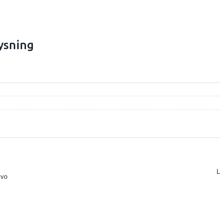
ysning
L
lvo