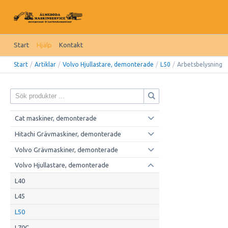
Start
Hjälp
Kontakt
Start
/
Artiklar
/
Volvo Hjullastare, demonterade
/
L50
/
Arbetsbelysning
Cat maskiner, demonterade
Hitachi Grävmaskiner, demonterade
Volvo Grävmaskiner, demonterade
Volvo Hjullastare, demonterade
L40
L45
L50
L70C