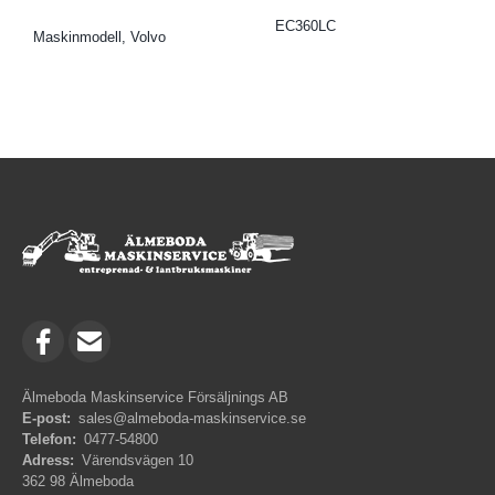
EC360LC
Maskinmodell, Volvo
Älmeboda Maskinservice Försäljnings AB
E-post:
sales@almeboda-maskinservice.se
Telefon:
0477-54800
Adress:
Värendsvägen 10
362 98 Älmeboda