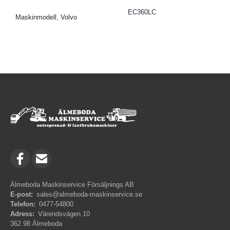
EC360LC
Maskinmodell, Volvo
Älmeboda Maskinservice Försäljnings AB
E-post:
sales@almeboda-maskinservice.se
Telefon:
0477-54800
Adress:
Värendsvägen 10
362 98 Älmeboda