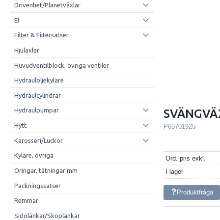
Drivenhet/Planetväxlar
El
Filter & Filtersatser
Hjulaxlar
Huvudventilblock, övriga ventiler
Hydrauloljekylare
Hydraulcylindrar
Hydraulpumpar
SVÄNGVÄ
Hytt
P65701925
Karosseri/Luckor
Kylare, övriga
Ord. pris exkl.
Oringar, tätningar mm
I lager
Packningssatser
Produktfråga
Remmar
Sidolänkar/Skoplänkar