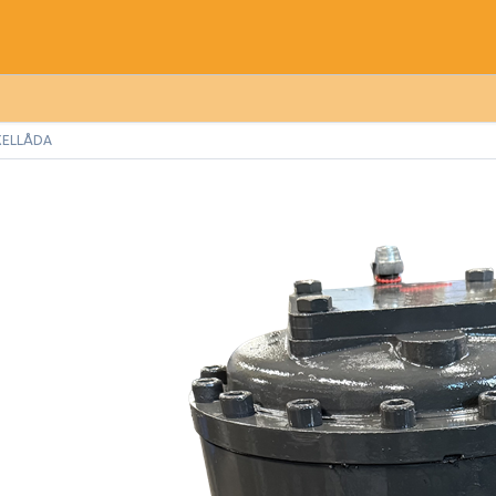
XELLÅDA