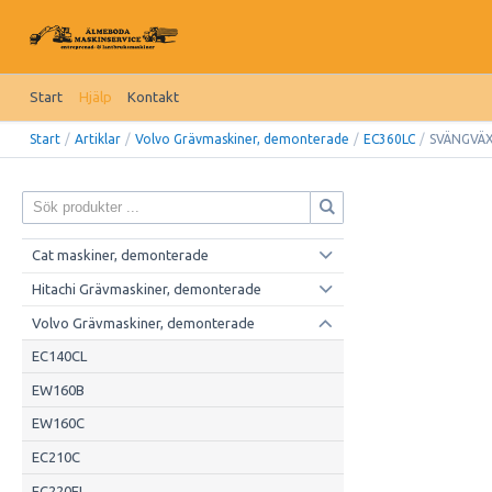
Start
Hjälp
Kontakt
Start
/
Artiklar
/
Volvo Grävmaskiner, demonterade
/
EC360LC
/
SVÄNGVÄ
Cat maskiner, demonterade
Hitachi Grävmaskiner, demonterade
Volvo Grävmaskiner, demonterade
EC140CL
EW160B
EW160C
EC210C
EC220EL