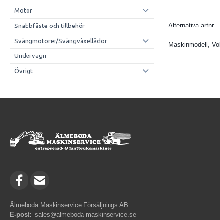
Motor
Alternativa artnr
Snabbfäste och tillbehör
Svängmotorer/Svängväxellådor
Maskinmodell, Vo
Undervagn
Övrigt
Älmeboda Maskinservice Försäljnings AB
E-post:
sales@almeboda-maskinservice.se