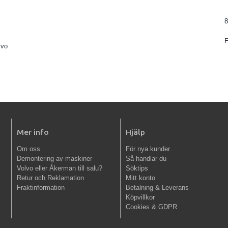
8
lvo
Mer info
Hjälp
Om oss
För nya kunder
Demontering av maskiner
Så handlar du
Volvo eller Åkerman till salu?
Söktips
Retur och Reklamation
Mitt konto
Fraktinformation
Betalning & Leverans
Köpvillkor
Cookies & GDPR