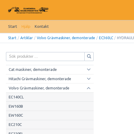
Start
Hjälp
Kontakt
Start
/
Artiklar
/
Volvo Grävmaskiner, demonterade
/
EC360LC
/
HYDRAUL
Cat maskiner, demonterade
Hitachi Grävmaskiner, demonterade
Volvo Grävmaskiner, demonterade
EC140CL
EW160B
EW160C
EC210C
EC220EL