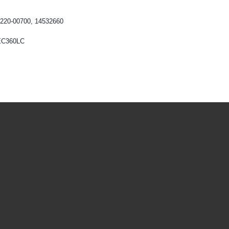
220-00700, 14532660
EC360LC