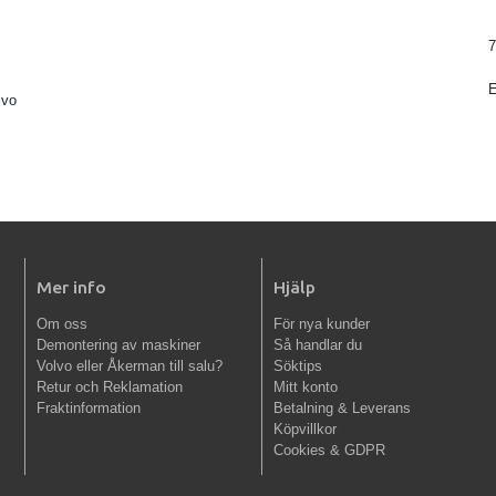
7
lvo
Mer info
Hjälp
Om oss
För nya kunder
Demontering av maskiner
Så handlar du
Volvo eller Åkerman till salu?
Söktips
Retur och Reklamation
Mitt konto
Fraktinformation
Betalning & Leverans
Köpvillkor
Cookies & GDPR