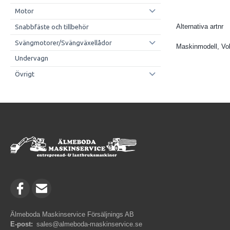
Motor
Alternativa artnr
Snabbfäste och tillbehör
Svängmotorer/Svängväxellådor
Maskinmodell, Vo
Undervagn
Övrigt
Älmeboda Maskinservice Försäljnings AB
E-post:
sales@almeboda-maskinservice.se