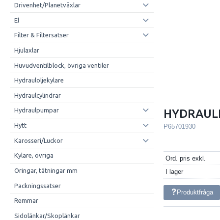
Drivenhet/Planetväxlar
El
Filter & Filtersatser
Hjulaxlar
Huvudventilblock, övriga ventiler
Hydrauloljekylare
Hydraulcylindrar
Hydraulpumpar
HYDRAUL
Hytt
P65701930
Karosseri/Luckor
Kylare, övriga
Ord. pris exkl.
Oringar, tätningar mm
I lager
Packningssatser
Produktfråga
Remmar
Sidolänkar/Skoplänkar