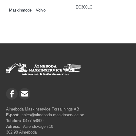
EC360LC
Maskinmodell, Volvo
Älmeboda Maskinservice Försäljnings AB
E-post:
sales@almeboda-maskinservice.se
Telefon:
0477-54800
Adress:
Värendsvägen 10
362 98 Älmeboda