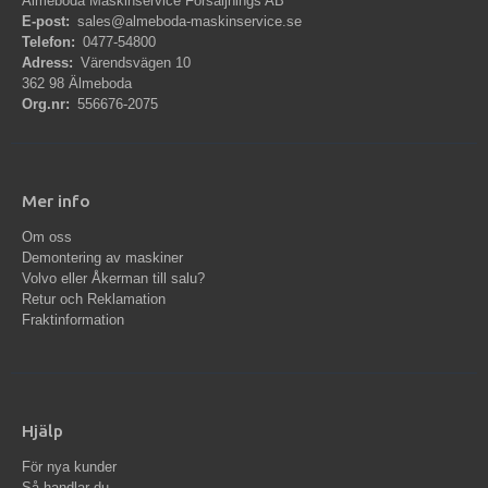
Älmeboda Maskinservice Försäljnings AB
E-post:
sales@almeboda-maskinservice.se
Telefon:
0477-54800
Adress:
Värendsvägen 10
362 98 Älmeboda
Org.nr:
556676-2075
Mer info
Om oss
Demontering av maskiner
Volvo eller Åkerman till salu?
Retur och Reklamation
Fraktinformation
Hjälp
För nya kunder
Så handlar du