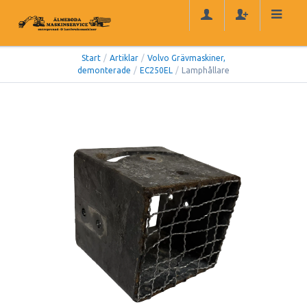
Start
/
Artiklar
/
Volvo Grävmaskiner,
demonterade
/
EC250EL
/
Lamphållare